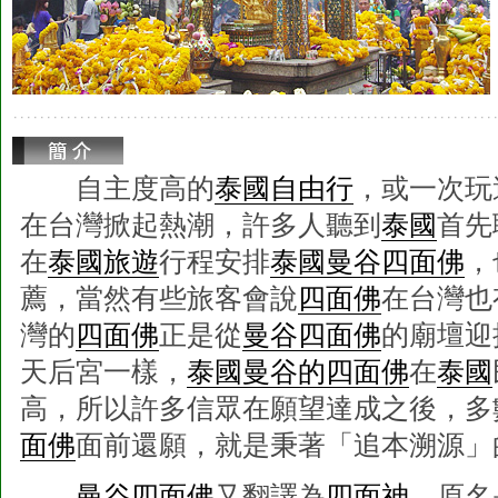
自主度高的
泰國自由行
，或一次玩
在台灣掀起熱潮，許多人聽到
泰國
首先
在
泰國旅遊
行程安排
泰國曼谷四面佛
，
薦，當然有些旅客會說
四面佛
在台灣也
灣的
四面佛
正是從
曼谷四面佛
的廟壇迎
天后宮一樣，
泰國曼谷的四面佛
在
泰國
高，所以許多信眾在願望達成之後，多
面佛
面前還願，就是秉著「追本溯源」
曼谷四面佛
又翻譯為
四面神
，原名