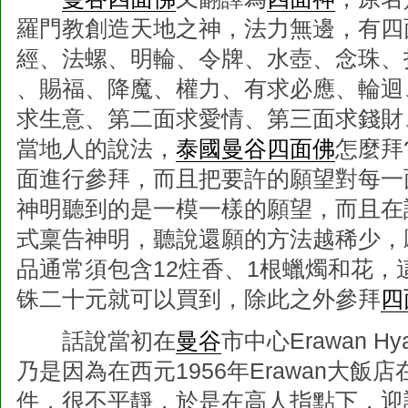
羅門教創造天地之神，法力無邊，有四
經、法螺、明輪、令牌、水壺、念珠、
、賜福、降魔、權力、有求必應、輪迴
求生意、第二面求愛情、第三面求錢財
當地人的說法，
泰國曼谷四面佛
怎麼拜
面進行參拜，而且把要許的願望對每一
神明聽到的是一模一樣的願望，而且在
式稟告神明，聽說還願的方法越稀少，
品通常須包含12炷香、1根蠟燭和花
铢二十元就可以買到，除此之外參拜
四
話說當初在
曼谷
市中心Erawan Hya
乃是因為在西元1956年Erawan大
件，很不平靜，於是在高人指點下，迎