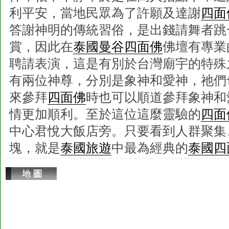
利平安，當地民眾為了許願及達謝
四面
答謝神明的傳統習俗，是出錢請舞者跳
賞，因此在
泰國曼谷四面佛
佛壇有專業
聘請表演，這是有別於台灣廟宇的特殊
有兩位神尊，分別是象神和愛神，祂們
來參拜
四面佛
時也可以順道參拜象神和
情更加順利。至於這位這麼靈驗的
四面
中心君悅大飯店旁。只要看到人群聚集
塊，就是
泰國旅遊
中最為經典的
泰國四