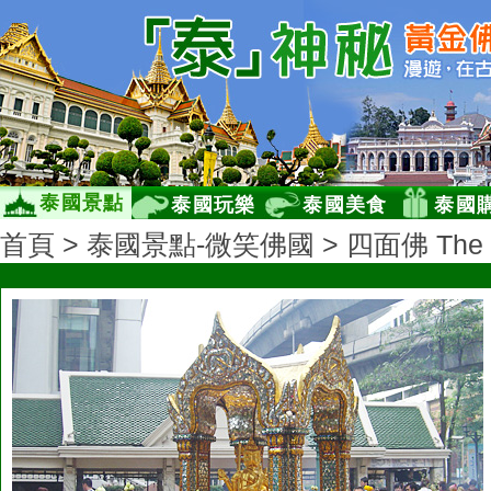
泰國景點
泰國玩樂
泰國美食
泰國
首頁
>
泰國景點-微笑佛國
> 四面佛 The E